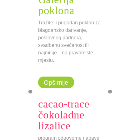
poklona
Tražite li prigodan poklon za
blagdansko darivanje,
poslovnog partnera,
svadbenu svečanost ili
najmilije... na pravom ste
mjestu.
Opširnije
cacao-trace
čokoladne
lizalice
program odgovorne nabave