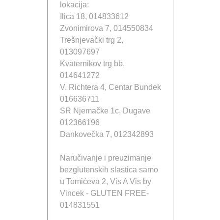
lokacija:
Ilica 18, 014833612
Zvonimirova 7, 014550834
Trešnjevački trg 2,
013097697
Kvaternikov trg bb,
014641272
V. Richtera 4, Centar Bundek
016636711
SR Njemačke 1c, Dugave
012366196
Dankovečka 7, 012342893
Naručivanje i preuzimanje
bezglutenskih slastica samo
u Tomićeva 2, Vis A Vis by
Vincek - GLUTEN FREE-
014831551