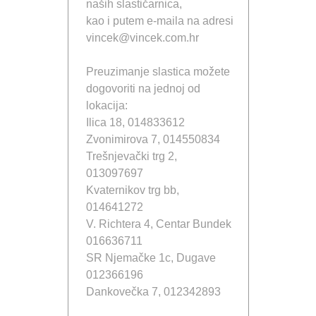
naših slastičarnica,
kao i putem e-maila na adresi
vincek@vincek.com.hr
Preuzimanje slastica možete
dogovoriti na jednoj od
lokacija:
Ilica 18, 014833612
Zvonimirova 7, 014550834
Trešnjevački trg 2,
013097697
Kvaternikov trg bb,
014641272
V. Richtera 4, Centar Bundek
016636711
SR Njemačke 1c, Dugave
012366196
Dankovečka 7, 012342893