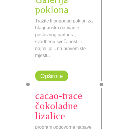
poklona
Tražite li prigodan poklon za
blagdansko darivanje,
poslovnog partnera,
svadbenu svečanost ili
najmilije... na pravom ste
mjestu.
Opširnije
cacao-trace
čokoladne
lizalice
program odgovorne nabave