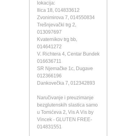
lokacija:
Ilica 18, 014833612
Zvonimirova 7, 014550834
Trešnjevački trg 2,
013097697
Kvaternikov trg bb,
014641272
V. Richtera 4, Centar Bundek
016636711
SR Njemačke 1c, Dugave
012366196
Dankovečka 7, 012342893
Naručivanje i preuzimanje
bezglutenskih slastica samo
u Tomićeva 2, Vis A Vis by
Vincek - GLUTEN FREE-
014831551