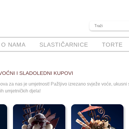
O NAMA
SLASTIČARNICE
TORTE
VOĆNI I SLADOLEDNI KUPOVI
za nas je umjetnost! Pažljivo izrezano svježe voće, ukusni sl
ih umjetničkih djela!