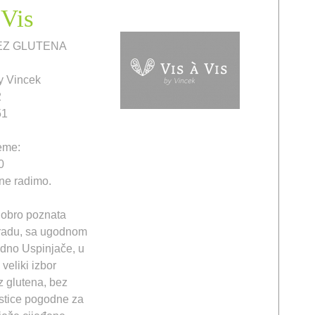
 Vis
BEZ GLUTENA
by Vincek
2
51
eme:
0
ne radimo.
obro poznata
radu, sa ugodnom
dno Uspinjače, u
veliki izbor
z glutena, bez
astice pogodne za