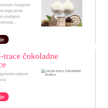
ovitosti i hranjivim
ima toga ploda
e predajom
prenose...
ije
-trace čokoladne
ce
dgovorne nabave
ovca
ije