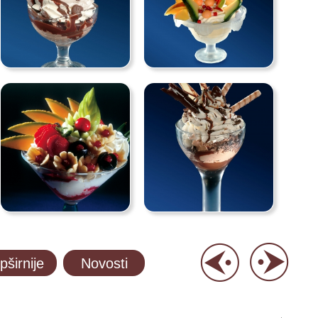
pširnije
Novosti