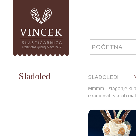
POČETNA
Sladoled
SLADOLEDI
Mmmm…slaganje kupova 
izradu ovih slatkih mal