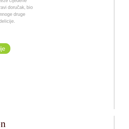
ježe cijeđene
avi doručak, bio
 mnoge druge
elicije.
ije
en