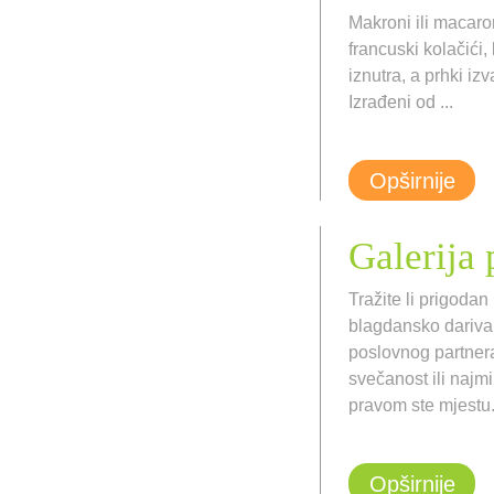
Makroni ili macaron
francuski kolačići,
iznutra, a prhki iz
Izrađeni od ...
Opširnije
Galerija
Tražite li prigodan
blagdansko dariva
poslovnog partner
svečanost ili najmil
pravom ste mjestu
Opširnije