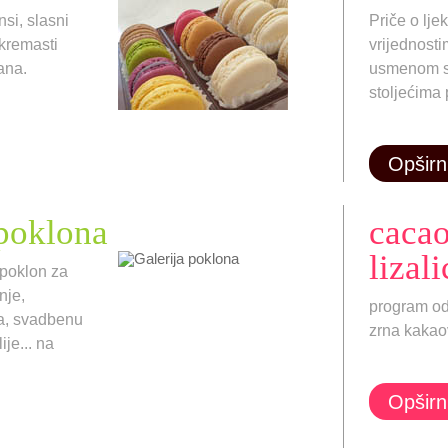
si, slasni
Priče o ljek
 kremasti
vrijednost
vana.
usmenom s
stoljećima 
Opširn
 poklona
cacao
lizali
 poklon za
nje,
program o
a, svadbenu
zrna kaka
ije... na
.
Opširn