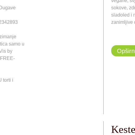
vegane, sv
 Dugave
sokove, zdr
sladoled i
12342893
zanimljive d
uzimanje
stica samo u
Opširn
Vis by
 FREE-
orti i
Kest