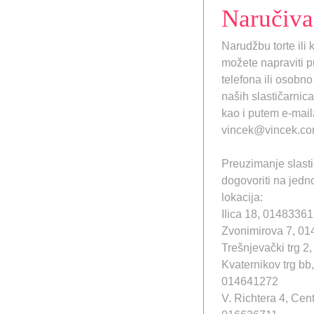
Naručiva
Narudžbu torte ili 
možete napraviti 
telefona ili osobno
naših slastičarnica
kao i putem e-mail
vincek@vincek.co
Preuzimanje slast
dogovoriti na jedn
lokacija:
Ilica 18, 0148336
Zvonimirova 7, 0
Trešnjevački trg 
Kvaternikov trg bb,
014641272
V. Richtera 4, Ce