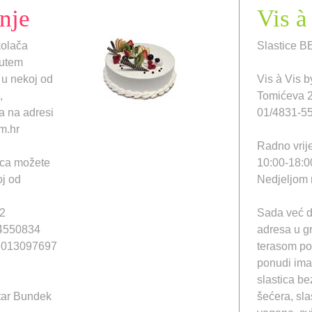
nje
Vis à
kolača
Slastice 
putem
 u nekoj od
Vis à Vis 
,
Tomićeva 
a na adresi
01/4831-5
m.hr
Radno vrij
ica možete
10:00-18:0
oj od
Nedjeljom 
12
Sada već d
14550834
adresa u g
2, 013097697
terasom po
ponudi ima 
slastica be
ntar Bundek
šećera, sl