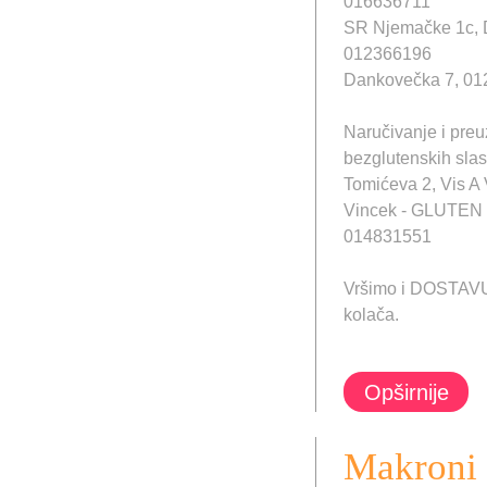
016636711
SR Njemačke 1c,
012366196
Dankovečka 7, 0
Naručivanje i pre
bezglutenskih sla
Tomićeva 2, Vis A 
Vincek - GLUTEN
014831551
Vršimo i DOSTAVU t
kolača.
Opširnije
Makroni