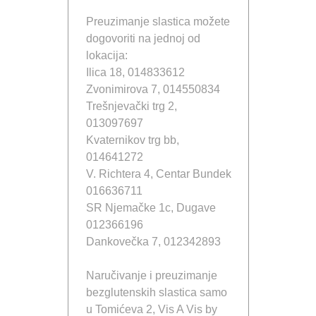
Preuzimanje slastica možete
dogovoriti na jednoj od
lokacija:
Ilica 18, 014833612
Zvonimirova 7, 014550834
Trešnjevački trg 2,
013097697
Kvaternikov trg bb,
014641272
V. Richtera 4, Centar Bundek
016636711
SR Njemačke 1c, Dugave
012366196
Dankovečka 7, 012342893
Naručivanje i preuzimanje
bezglutenskih slastica samo
u Tomićeva 2, Vis A Vis by