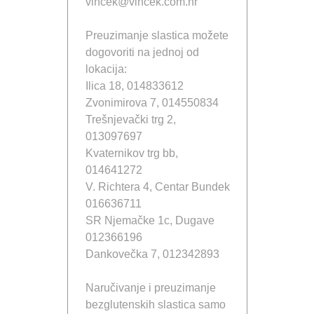
vincek@vincek.com.hr
Preuzimanje slastica možete
dogovoriti na jednoj od
lokacija:
Ilica 18, 014833612
Zvonimirova 7, 014550834
Trešnjevački trg 2,
013097697
Kvaternikov trg bb,
014641272
V. Richtera 4, Centar Bundek
016636711
SR Njemačke 1c, Dugave
012366196
Dankovečka 7, 012342893
Naručivanje i preuzimanje
bezglutenskih slastica samo