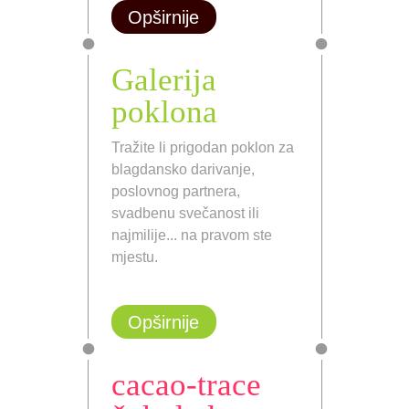
Opširnije
Galerija
poklona
Tražite li prigodan poklon za
blagdansko darivanje,
poslovnog partnera,
svadbenu svečanost ili
najmilije... na pravom ste
mjestu.
Opširnije
cacao-trace