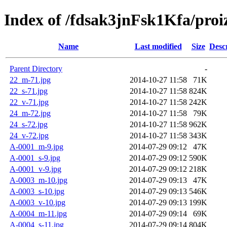
Index of /fdsak3jnFsk1Kfa/proi
Name
Last modified
Size
Desc
Parent Directory
-
22_m-71.jpg
2014-10-27 11:58
71K
22_s-71.jpg
2014-10-27 11:58
824K
22_v-71.jpg
2014-10-27 11:58
242K
24_m-72.jpg
2014-10-27 11:58
79K
24_s-72.jpg
2014-10-27 11:58
962K
24_v-72.jpg
2014-10-27 11:58
343K
A-0001_m-9.jpg
2014-07-29 09:12
47K
A-0001_s-9.jpg
2014-07-29 09:12
590K
A-0001_v-9.jpg
2014-07-29 09:12
218K
A-0003_m-10.jpg
2014-07-29 09:13
47K
A-0003_s-10.jpg
2014-07-29 09:13
546K
A-0003_v-10.jpg
2014-07-29 09:13
199K
A-0004_m-11.jpg
2014-07-29 09:14
69K
A-0004_s-11.jpg
2014-07-29 09:14
804K