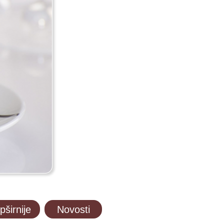
pširnije
Novosti