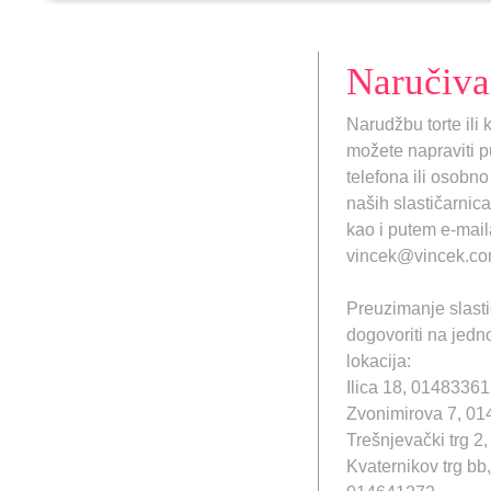
Naručiva
Narudžbu torte ili 
možete napraviti 
telefona ili osobno
naših slastičarnica
kao i putem e-mail
vincek@vincek.co
Preuzimanje slast
dogovoriti na jedn
lokacija:
Ilica 18, 0148336
Zvonimirova 7, 0
Trešnjevački trg 
Kvaternikov trg bb,