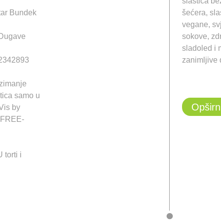
slastica be
ntar Bundek
šećera, sl
vegane, sv
 Dugave
sokove, zdr
sladoled i
12342893
zanimljive d
uzimanje
stica samo u
Opširn
Vis by
 FREE-
orti i