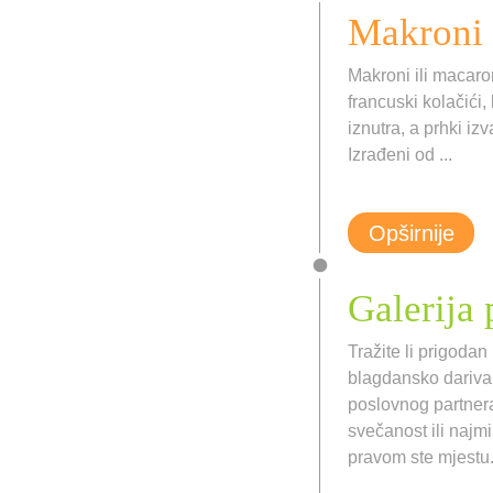
Makroni
Makroni ili macaron
francuski kolačići,
iznutra, a prhki iz
Izrađeni od ...
Opširnije
Galerija
Tražite li prigodan
blagdansko dariva
poslovnog partner
svečanost ili najmil
pravom ste mjestu