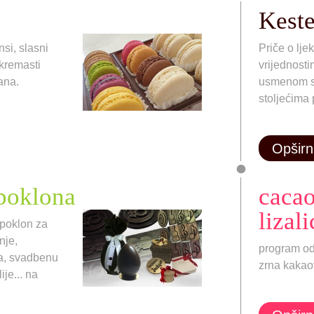
Kest
si, slasni
Priče o ljek
 kremasti
vrijednost
vana.
usmenom s
stoljećima 
Opširn
 poklona
cacao
lizali
 poklon za
nje,
program o
a, svadbenu
zrna kaka
ije... na
.