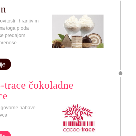
en
ovitosti i hranjivim
ima toga ploda
e predajom
prenose...
ije
-trace čokoladne
ce
dgovorne nabave
ovca