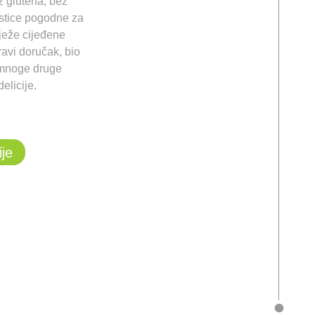
z glutena, bez
astice pogodne za
ježe cijeđene
avi doručak, bio
 mnoge druge
elicije.
ije