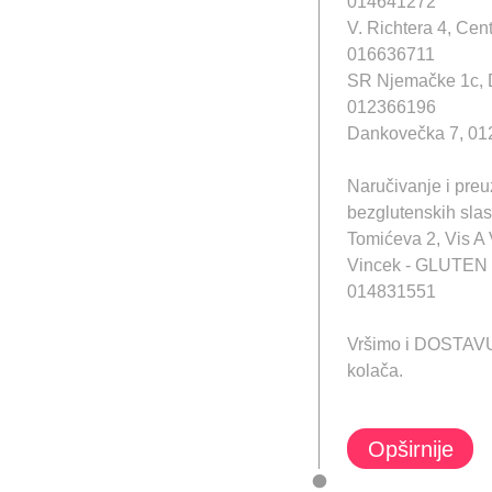
014641272
V. Richtera 4, Ce
016636711
SR Njemačke 1c,
012366196
Dankovečka 7, 0
Naručivanje i pre
bezglutenskih sla
Tomićeva 2, Vis A 
Vincek - GLUTEN
014831551
Vršimo i DOSTAVU t
kolača.
Opširnije