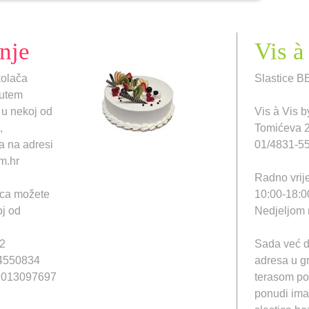
nje
Vis à
kolača
Slastice 
putem
 u nekoj od
Vis à Vis 
,
Tomićeva 
a na adresi
01/4831-5
m.hr
Radno vrij
ica možete
10:00-18:0
oj od
Nedjeljom 
12
Sada već d
14550834
adresa u g
2, 013097697
terasom po
ponudi ima 