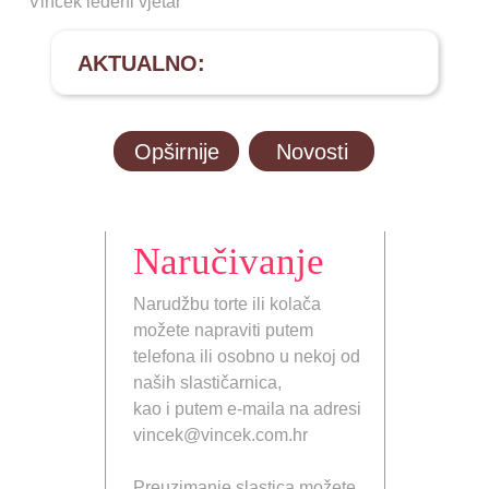
Vincek ledeni vjetar
AKTUALNO:
Opširnije
Novosti
Naručivanje
Narudžbu torte ili kolača
možete napraviti putem
telefona ili osobno u nekoj od
naših slastičarnica,
kao i putem e-maila na adresi
vincek@vincek.com.hr
Preuzimanje slastica možete