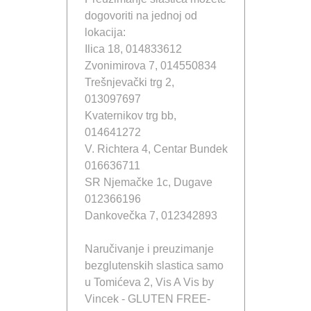
dogovoriti na jednoj od
lokacija:
Ilica 18, 014833612
Zvonimirova 7, 014550834
Trešnjevački trg 2,
013097697
Kvaternikov trg bb,
014641272
V. Richtera 4, Centar Bundek
016636711
SR Njemačke 1c, Dugave
012366196
Dankovečka 7, 012342893
Naručivanje i preuzimanje
bezglutenskih slastica samo
u Tomićeva 2, Vis A Vis by
Vincek - GLUTEN FREE-